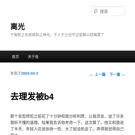
搜
索
离光
于离犹之水揽离和之神光，于人于己也不过是聊以慰藉罢了
主菜单
首页
关于我
跳至主内容区域
跳至副内容区域
发表于
2005-05-3
文章导航
←
上一篇
下一篇
→
去理发被b4
那个发型师剪之前花了十分钟和我分析利弊，让我烫发，说了许多
我听不懂的道理。结果我告诉他考虑一下，这次算了。他又和我说
了半天，年轻人应该张扬一些，大了就没机会了。弄得我觉得自己
很土……