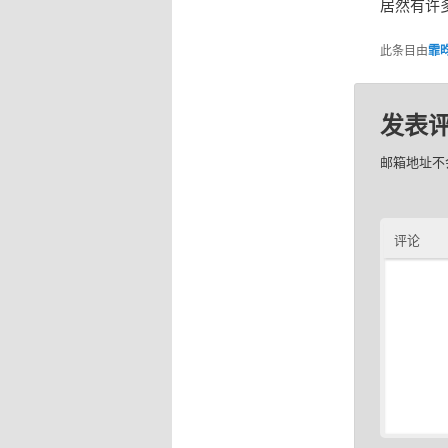
居然有许
此条目由
霏
发表
邮箱地址不
评论