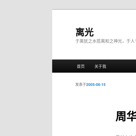
离光
于离犹之水揽离和之神光，于人
主菜单
首页
关于我
跳至主内容区域
跳至副内容区域
发表于
2005-06-15
周