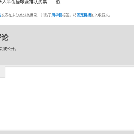
多人半夜搭帐篷排队买票……假……
昀
发表在未分类分类目录，并贴了
周华健
标签。将
固定链接
加入收藏夹。
评论
会被公开。