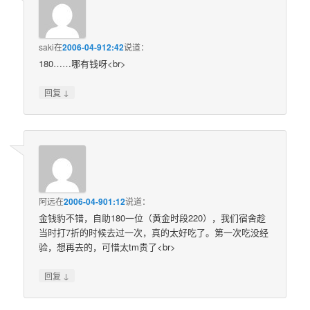
saki
在
2006-04-912:42
说道：
180……哪有钱呀<br>
↓
回复
阿远
在
2006-04-901:12
说道：
金钱豹不错，自助180一位（黄金时段220），我们宿舍趁
当时打7折的时候去过一次，真的太好吃了。第一次吃没经
验，想再去的，可惜太tm贵了<br>
↓
回复