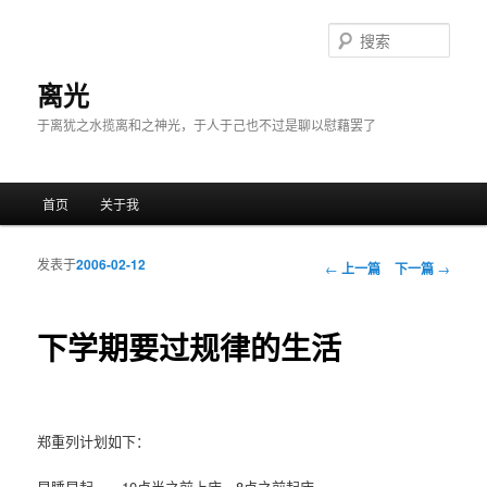
搜
索
离光
于离犹之水揽离和之神光，于人于己也不过是聊以慰藉罢了
主菜单
首页
关于我
跳至主内容区域
跳至副内容区域
发表于
2006-02-12
文章导航
←
上一篇
下一篇
→
下学期要过规律的生活
郑重列计划如下：
早睡早起――10点半之前上床，8点之前起床