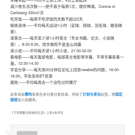
减少夜生活次数――绝不高于每周1次，限饮啤酒，Corona or
Carlsberg 330ml/次
吃早饭――每周不吃早饭的天数不超过2天
锻炼身体――平均每天运动1小时（足球、网球、羽毛球、健身随
意）
读英文――每天至少读1小时英文（专业书籍、论文、小说随
意），8:30-9:30，用字典而不是金山词霸
读小说――平均每天读1小时小说，21:00-22:00
看电影――每天看部电影，每部英文电影带字幕、不带字幕各看一
遍，12:30-14:30
学会分享――每天用30分钟在论坛上回答newbie的问题，18:00-
18:30，学会发布BT资源
腐败――平均每周去一个没吃过的餐厅
此条目由
霏昀
发表在未分类分类目录，并贴了
计划与变化
标签。将
固定
链接
加入收藏夹。
《
下学期要过规律的生活
》上有4条评论