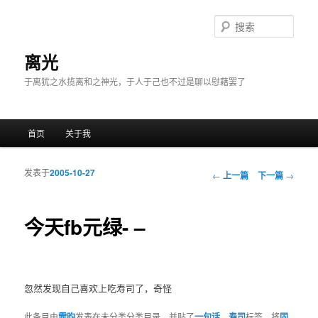
搜
索
离光
于离犹之水揽离和之神光，于人于己也不过是聊以慰藉罢了
主菜单
首页
关于我
跳至主内容区域
跳至副内容区域
发表于
2005-10-27
文章导航
←
上一篇
下一篇
→
今天fb元绿- –
忽然发现自己喜欢上吃寿司了，奇怪
此条目由
霏昀
发表在未分类分类目录，并贴了
一句话
、
寿司
标签。将
固