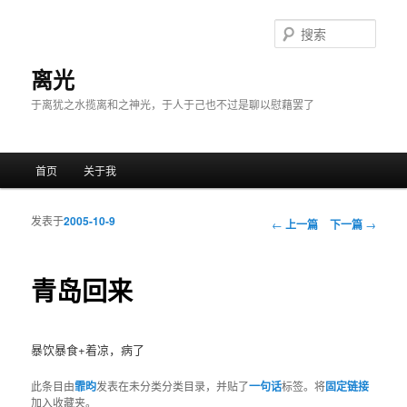
搜
索
离光
于离犹之水揽离和之神光，于人于己也不过是聊以慰藉罢了
主菜单
首页
关于我
跳至主内容区域
跳至副内容区域
发表于
2005-10-9
文章导航
←
上一篇
下一篇
→
青岛回来
暴饮暴食+着凉，病了
此条目由
霏昀
发表在未分类分类目录，并贴了
一句话
标签。将
固定链接
加入收藏夹。