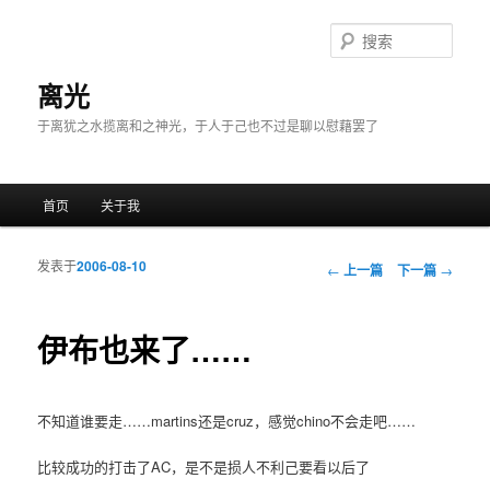
搜
索
离光
于离犹之水揽离和之神光，于人于己也不过是聊以慰藉罢了
主菜单
首页
关于我
跳至主内容区域
跳至副内容区域
发表于
2006-08-10
文章导航
←
上一篇
下一篇
→
伊布也来了……
不知道谁要走……martins还是cruz，感觉chino不会走吧……
比较成功的打击了AC，是不是损人不利己要看以后了