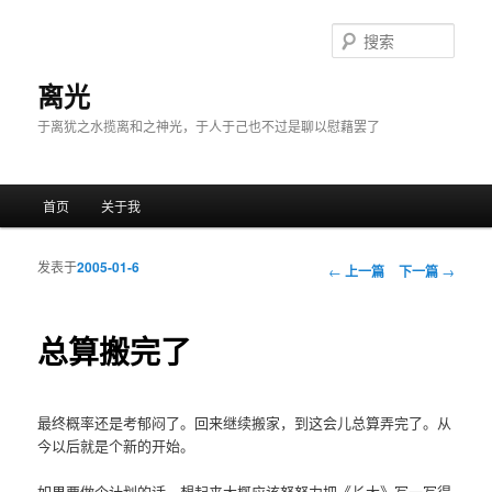
搜
索
离光
于离犹之水揽离和之神光，于人于己也不过是聊以慰藉罢了
主菜单
首页
关于我
跳至主内容区域
跳至副内容区域
发表于
2005-01-6
文章导航
←
上一篇
下一篇
→
总算搬完了
最终概率还是考郁闷了。回来继续搬家，到这会儿总算弄完了。从
今以后就是个新的开始。
如果要做个计划的话，想起来大概应该努努力把《长大》写一写得