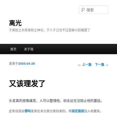
搜
索
离光
于离犹之水揽离和之神光，于人于己也不过是聊以慰藉罢了
主菜单
首页
关于我
跳至主内容区域
跳至副内容区域
发表于
2005-04-26
文章导航
←
上一篇
下一篇
→
又该理发了
头发真的很像痛苦，人可以整理他，却永远无法阻止他的蔓延。
此条目是由
霏昀
发表在未分类分类目录的。将
固定链接
加入收藏夹。