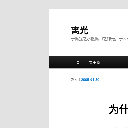
离光
于离犹之水揽离和之神光，于人
主菜单
首页
关于我
跳至主内容区域
跳至副内容区域
发表于
2005-04-30
为