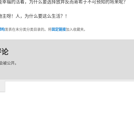
能幸福的活着，为什么要选择放弃反而寄希于不可预知的将来呢？
物主呀！人，为什么要这么生活？！
霏昀
发表在未分类分类目录的。将
固定链接
加入收藏夹。
评论
会被公开。