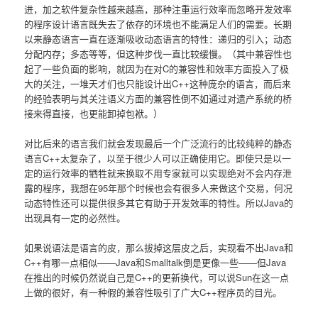
进，加之软件复杂性越来越高，那种注重运行效率而忽略开发效率
的程序设计语言既失去了依存的环境也不能满足人们的需要。长期
以来静态语言一直在逐渐吸收动态语言的特性：递归的引入；动态
分配内存；多态等等，但这种步伐一直比较缓慢。（其中兼容性也
起了一些负面的影响，就因为在对C的兼容性和效率方面投入了极
大的关注，一堆天才们也只能设计出C++这种庞杂的语言，而后来
的经验表明与其关注语义方面的兼容性倒不如通过对遗产系统的桥
接来得直接，也更能卸掉包袱。）
对比后来的语言我们就会发现最后一个广泛流行的比较纯粹的静态
语言C++太复杂了，以至于很少人可以正确使用它。即使只是以一
定的运行效率的牺牲就来换取不用专家就可以实现绝对不会内存泄
露的程序，我想在95年那个时候也会有很多人来做这个交易，何况
动态特性还可以提供很多其它有助于开发效率的特性。所以Java的
出现具有一定的必然性。
如果说语法是语言的皮，那么拔掉这层皮之后，实现看不出Java和
C++有哪一点相似――Java和Smalltalk倒是更像一些――但Java
在推出的时候仍然说自己是C++的更新换代，可以说Sun在这一点
上做的很好，有一种假的兼容性吸引了广大C++程序员的目光。