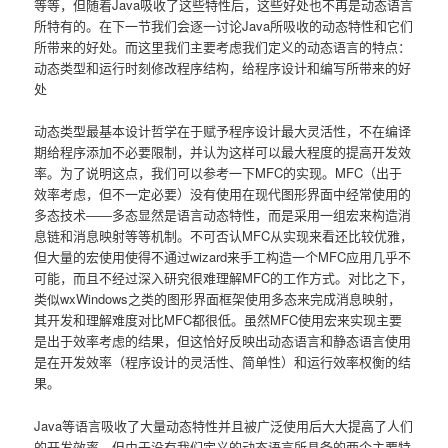
等等，但随着Java吸收了这些特性后，这些好处也不再是动态语言
所特有的。在下一节我们会逐一讨论Java所吸收的动态特性和它们
所带来的好处。而这里我们主要考虑我们定义的动态语言的特点：
动态类型和运行时刻修改程序结构，给程序设计和编写所带来的好
处
动态类型最基本设计哲学在于赋予程序设计最大灵活性，不在编译
期给程序添加不必要限制，并认为这样可以最大程度的提高开发效
率。为了说明这点，我们可以参考一下MFC的实现。MFC（出于
效率考虑，但不一定必要）没有使用在现代图形界面中经常使用的
多态技术――多态显然是语言动态特性，而是采用一组宏来构造消
息链和消息映射等等机制。不可否认MFC从实现来看还比较优雅，
但大量的宏使用使得不通过wizard来手工构造一个MFC应用几乎不
可能，而且不经过深入研究很难理解MFC的工作方式。对比之下，
类似wxWindows之类的图形界面框架使用多态来完成消息映射，
其开发和理解难度对比MFC都很低。虽然MFC使用宏来实现主要
是出于效率考虑的结果，但这恰好反映出动态语言和静态语言使用
是在开发效率（程序设计的灵活性、简单性）和运行效率权衡的结
果。
Java等语言吸收了大量动态特性并且被广泛使用后大大提高了人们
的开发效率，但由于没有我们定义的动态语言所具备的两个主要特