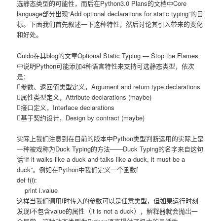
选静态类型的可能性，而后在Python3.0 Plans的文档中Core
language部分出现“Add optional declarations for static typing”的目
标。下面我们首先叙述一下这种特性，然后讨论其引入带来的变化
和好处。
Guido在其blog的文章Optional Static Typing — Stop the Flames
中说明Python可能添加4种语言特性来支持可选静态类型，依次
是：
参数、返回值类型定义，Argument and return type declarations
属性类型定义，Attribute declarations (maybe)
接口定义，Interface declarations
基于契约设计，Design by contract (maybe)
实际上我们注意到在目前的版本中Python类型判断运用的实际上是
一种被戏称为Duck Typing的方法――Duck Typing的名字来自这句
话“If it walks like a duck and talks like a duck, it must be a
duck”。例如在Python中我们定义一个函数f
def f(i):
print i.value
这样当我们调用f时传入的参数可以是任意类型，但如果运行时刻
发现i不包含value的属性（it is not a duck），解释器就会抛出一