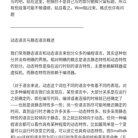
写的吧。贴在这里，把摘抄不是自己写的部分删掉只留标题，所以
有些段落可能不够通顺，姑且看之。Word贴过来，格式也许有问
题
——————————————————-
动态语言与静态语言概述
我们常用静态语言和动态语言来划分众多的编程语言，其实这种划
分并没有明确的界限。相对明确的概念是语言静态特性和动态特性
的划分。动态特性是指在运行时刻的语言特性，主要依赖解释器或
虚拟机，而静态特性则依赖于编译器。
（对于语言来说，动态这个词在不同的语言中有着不同的表现。对
比多种编程语言我们会发现在，某些语言中，大部分关系是在运行
之前确定的，即在编写代码，编译或者连接的时候就已经确定了
――也就是说静态特性多一些；另一些语言则尽可能地推迟确定的
时间，直到运行时才确立许多关系――动态特性多。较多采用静态
特性的语言比较倾向于静态，反之就比较倾向于动态。任何一种编
程语言都可以看作具有某种程度的动态特性，比如最简单是一个变
量可以运行时改变它的值，可以说它也具有动态特性。而Smalltalk
和Lisp这样的语言因为可以运行时改变自身的结构甚至是函数（方