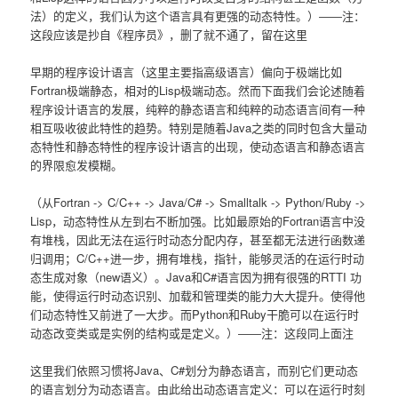
法）的定义，我们认为这个语言具有更强的动态特性。）――注：
这段应该是抄自《程序员》，删了就不通了，留在这里
早期的程序设计语言（这里主要指高级语言）偏向于极端比如
Fortran极端静态，相对的Lisp极端动态。然而下面我们会论述随着
程序设计语言的发展，纯粹的静态语言和纯粹的动态语言间有一种
相互吸收彼此特性的趋势。特别是随着Java之类的同时包含大量动
态特性和静态特性的程序设计语言的出现，使动态语言和静态语言
的界限愈发模糊。
（从Fortran -> C/C++ -> Java/C# -> Smalltalk -> Python/Ruby ->
Lisp，动态特性从左到右不断加强。比如最原始的Fortran语言中没
有堆栈，因此无法在运行时动态分配内存，甚至都无法进行函数递
归调用；C/C++进一步，拥有堆栈，指针，能够灵活的在运行时动
态生成对象（new语义）。Java和C#语言因为拥有很强的RTTI 功
能，使得运行时动态识别、加载和管理类的能力大大提升。使得他
们动态特性又前进了一大步。而Python和Ruby干脆可以在运行时
动态改变类或是实例的结构或是定义。）――注：这段同上面注
这里我们依照习惯将Java、C#划分为静态语言，而别它们更动态
的语言划分为动态语言。由此给出动态语言定义：可以在运行时刻