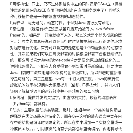
可移植性：同上，只不过体系结构中立的同时还是OS中立（值得
注意的是现在的J2EE应用已经被绑定在应用服务器中了）同样这
种可移植性也是一种依赖虚拟机的动态特性。
解释型：毫无疑问，动态特性。不过对Java流行没有帮助。
高性能：（我没有考证这是从第几版开始被写入Java “White
Paper”的，如果是一开始就被写入的，那么这就是个彻头彻尾的谎
言。）原文的意思是说可以在运行时时刻根据程序运行的硬件环境
对程序进行优化。首先可以肯定的是这也是个依赖虚拟机的动态特
性；其次如果我们可以在每次部署的时候根据部署平台重新编译系
统，那么可以肯定Java的byte-code肯定是要比经过编译优化的二
进制代码慢的。可能有人会觉得做不到部署时重新编译，但要注意
Java目前的主流应用是B/S架构的企业级应用，所以部署时重新编
译是可能的；第三是这里Java有一个很大的贡献，Java的流行使
虚拟机的效率在短期内大幅度提升（借助JIT等技术），并向人们
证明了解释型语言的运行效率并不是想象的那么可怕。
多线程：提供并发的关键字，由虚拟机支持。较新的动态语言
（Python等）都具有。
动态：主要包括动态类装载、反射，比如Java一个类的结构是由
解释器在类动态装入时决定的，而在C++这样的静态语言中类在内
存中的结构是编译时刻确定的，所以在类中增加一个实例变量或一
种成员函数后，引用该类的所有子类都必须重新编译，否则将导致