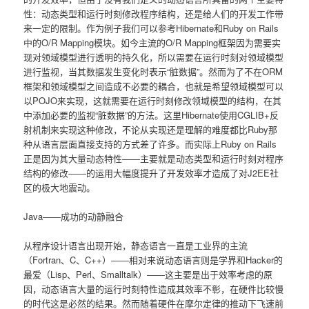
性：动态类型和运行时刻修改程序结构，还是给人们的开发工作带
来一定的限制。作为例子我们可以参考Hibernate和Ruby on Rails
中的O/R Mapping模块。如今主流的O/R Mapping框架因为需要实
现对领域模型进行透明的持久化，所以需要在运行时刻对领域模型
进行监视，当其数据发生变化时表示“脏数据”。然而为了不在ORM
框架和领域模型之间造成不必要的耦合，也就是希望领域模型可以
以POJO来实现，这就需要在运行时刻修改领域模型的结构，在其
中添加必要的监视“脏数据”的方法。这里Hibernate使用CGLIB+反
射机制来实现这种修改，不论从实现还是理解的难度都比Ruby那
种从语言层面直接支持的方式差了许多。而实际上Ruby on Rails
正是因为其大量动态特性――主要就是动态类型和运行时刻对程序
结构的修改――的运用大幅度提升了开发效率才造成了对J2EE社
区的极大地震动。
Java――成功的动静融合
从程序设计语言出现开始，静态语言一直是工业界的主流
（Fortran、C、C++）――相对来说动态语言则是学界和Hacker的
最爱（Lisp、Perl、Smalltalk）――这主要是出于效率考虑的原
因，动态语言大量的运行时刻特性造成其效率不彰，在硬件比较慢
的时代这是必然的结果。然而随着硬件在摩尔定律的推动下飞速前