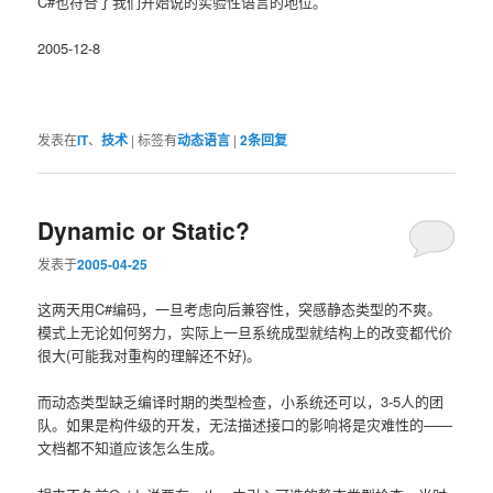
C#也符合了我们开始说的实验性语言的地位。
2005-12-8
发表在
IT
、
技术
|
标签有
动态语言
|
2
条回复
Dynamic or Static?
发表于
2005-04-25
这两天用C#编码，一旦考虑向后兼容性，突感静态类型的不爽。
模式上无论如何努力，实际上一旦系统成型就结构上的改变都代价
很大(可能我对重构的理解还不好)。
而动态类型缺乏编译时期的类型检查，小系统还可以，3-5人的团
队。如果是构件级的开发，无法描述接口的影响将是灾难性的——
文档都不知道应该怎么生成。