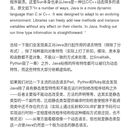
程序崩溃。这里Sun本身也承认Java是一种比C/C++动态得多的语
言。原文如下”In a number of ways, Java is a more dynamic
language than C or C++. It was designed to adapt to an evolving
environment. Libraries can freely add new methods and instance
variables without any effect on their clients. In Java, finding out
run time type information is straightforward. “
总结一下我们会发现真正对Java流行起作用的语言特性（排除了分
布式），除了纯粹面向对象特性（实际上打了折扣，模块、类本身
和函数都不是对象，不能以一致的方式来处理，比Smalltalk、
Python弱了一筹）之外，Java标榜的所有特性都可以被归为动态
特性，而这些特性大部分依赖虚拟机。
如果我们对比一下主流的动态语言Perl、Python和Ruby就会发现
Java除了具有静态类型特性和不能在运行时刻修改程序结构之外
――后者主要指不能动态改变类、方法的声明等等，这其实是静态
类型的一个副作用，比如静态类型提供编译时刻检查使程序不能调
用类中还不存在的方法（实际上通过反射和CGLIB扩展字节码可以
实现运行时刻一定程度修改程序结构但这种模拟方式很迂回，也不
够灵活）――从哪方面看都很像一个动态语言，但也就是静态类型
这一点使Java仍然是一个极为动态的静态语言。