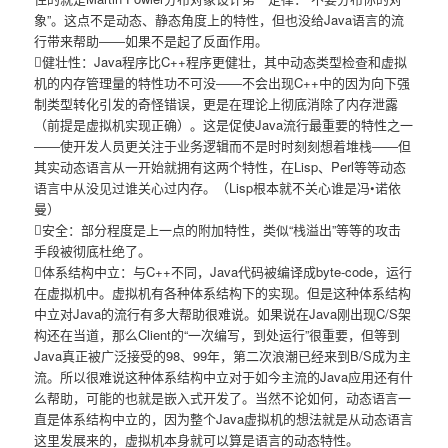
象”。这点不是动态、静态角度上的特性，但也没给Java语言的流
行带来帮助――如果不是起了反面作用。
健壮性：Java程序比C++程序更健壮，其中动态类型检查和虚拟
机的内存管理量的特性功不可没――不会出现C++中的因为向下强
制类型转化引发的奇怪错误，更是在理论上彻底消除了内存泄露
（前提是虚拟机实现正确）。这是促使Java流行最重要的特性之一
――使开发人员更关注于业务逻辑而不是时时刻刻想着堆栈――但
其实动态语言从一开始就拥有这两个特性，在Lisp、Perl等等动态
语言中从没见过谁关心过内存。（Lisp根本就不关心谁是冯•诺依
曼）
安全：部分程度是上一点的附加特性，类似“栈溢出”等等的攻击
手段被彻底杜绝了。
体系结构中立：与C++不同，Java代码被编译成byte-code，运行
在虚拟机中。虚拟机有各种体系结构下的实现。但是这种体系结构
中立对Java的流行有多大帮助很难说。如果说在Java刚出现C/S架
构还在当道，那么Client的“一次编写，到处运行”很重要，但等到
Java真正被广泛接受的98、99年，第二次浪潮已经来到B/S成为主
流。所以很难说这种体系结构中立对于如今主流的Java应用还有什
么帮助，可能的也就是嵌入式开发了。当然不论如何，动态语言一
直是体系结构中立的，因为整个Java虚拟机的想法就是从动态语言
这里发展来的，虚拟机本身就可以算是语言的动态特性。