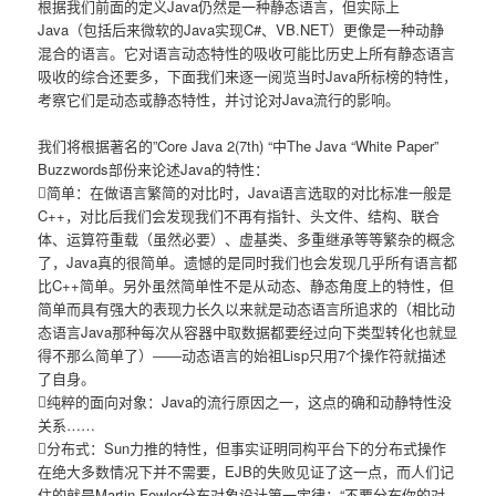
根据我们前面的定义Java仍然是一种静态语言，但实际上
Java（包括后来微软的Java实现C#、VB.NET）更像是一种动静
混合的语言。它对语言动态特性的吸收可能比历史上所有静态语言
吸收的综合还要多，下面我们来逐一阅览当时Java所标榜的特性，
考察它们是动态或静态特性，并讨论对Java流行的影响。
我们将根据著名的”Core Java 2(7th) “中The Java “White Paper”
Buzzwords部份来论述Java的特性：
简单：在做语言繁简的对比时，Java语言选取的对比标准一般是
C++，对比后我们会发现我们不再有指针、头文件、结构、联合
体、运算符重载（虽然必要）、虚基类、多重继承等等繁杂的概念
了，Java真的很简单。遗憾的是同时我们也会发现几乎所有语言都
比C++简单。另外虽然简单性不是从动态、静态角度上的特性，但
简单而具有强大的表现力长久以来就是动态语言所追求的（相比动
态语言Java那种每次从容器中取数据都要经过向下类型转化也就显
得不那么简单了）――动态语言的始祖Lisp只用7个操作符就描述
了自身。
纯粹的面向对象：Java的流行原因之一，这点的确和动静特性没
关系……
分布式：Sun力推的特性，但事实证明同构平台下的分布式操作
在绝大多数情况下并不需要，EJB的失败见证了这一点，而人们记
住的就是Martin Fowler分布对象设计第一定律：“不要分布你的对