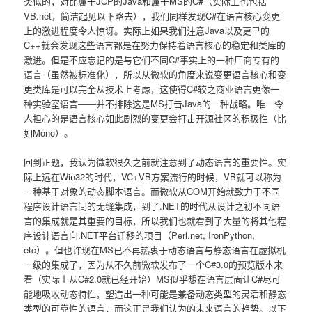
类似的，对比属于JCP的Java和属于MS的C#（实际上也包括
VB.net，简洁起见以下略去），我们同样发现C#在语言核心变更
上的激进程度令人惊讶。实际上如果我们注意Java以及更早的
C++就会发现这些语言都是在努力保持着语言核心的稳定和类库的
激进。但是不应忘记的是与它们不同C#事实上的一种厂商专有的
语言（虽然被标准化），所以从微软的角度来说变更语言核心和变
更类库是可以完全从技术上考虑，这使得C#较之商业语言更像一
种实验室语言――并不排除这是MS打击Java的一种战略。唯一令
人担心的是语言核心如此剧烈的变更会打击开源社区的积极性（比
如Mono）。
回到正题，我认为微软很久之前就注意到了动态语言的重要性。实
际上远在Win32的时代，VC+VB方案流行的时候，VB就可以称为
一种基于对象的动态脚本语言。而微软从COM开始就致力于不同
程序设计语言间的无缝集成，到了.NET的时代从设计之初不同语
言的集成就是其重要的目标，所以我们也就看到了大量的将其他程
序设计语言向.NET平台迁移的项目（Perl.net, IronPython,
etc）。但也许现在MS已不再热衷于动态语言与静态语言在虚拟机
一级的集成了，因为从不久前微软发布了一个C#3.0的预览版本来
看（实际上从C#2.0就已经开始）MS似乎想在语言层面让C#尽可
能地吸收动态特性，塑造出一种可能是兼备动态类型的灵活和静态
类型的可靠性的语言，而这正是我们认为的未来语言的趋势。以下