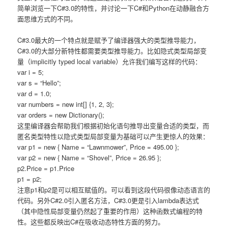
简单浏览一下C#3.0的特性，并讨论一下C#和Python在动静融合方
面思维方式的不同。
C#3.0最大的一个特点就是赋予了编译器强大的类型推导能力，
C#3.0的大部分新特性都需要类型推导能力。比如隐式类型局部变
量（implicitly typed local variable）允许我们编写这样的代码：
var i = 5;
var s = “Hello”;
var d = 1.0;
var numbers = new int[] {1, 2, 3};
var orders = new Dictionary();
这里编译器会帮助我们根据初始化语句推导出变量合适的类型，而
匿名类型特性以隐式类型局部变量为基础可以产生更惊人的效果：
var p1 = new { Name = “Lawnmower”, Price = 495.00 };
var p2 = new { Name = “Shovel”, Price = 26.95 };
p2.Price = p1.Price
p1 = p2;
注意p1和p2是可以相互赋值的。可以看到这段代码很像动态语言的
代码。另外C#2.0引入匿名方法，C#3.0更是引入lambda表达式
（其中隐性局部变量仍然起了重要的作用）这种函数式编程的特
性。这些都反映出C#在吸收动态特性方面的努力。