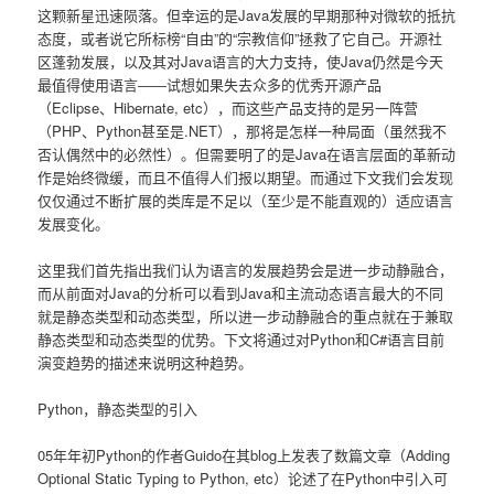
这颗新星迅速陨落。但幸运的是Java发展的早期那种对微软的抵抗
态度，或者说它所标榜“自由”的“宗教信仰”拯救了它自己。开源社
区蓬勃发展，以及其对Java语言的大力支持，使Java仍然是今天
最值得使用语言――试想如果失去众多的优秀开源产品
（Eclipse、Hibernate, etc），而这些产品支持的是另一阵营
（PHP、Python甚至是.NET），那将是怎样一种局面（虽然我不
否认偶然中的必然性）。但需要明了的是Java在语言层面的革新动
作是始终微缓，而且不值得人们报以期望。而通过下文我们会发现
仅仅通过不断扩展的类库是不足以（至少是不能直观的）适应语言
发展变化。
这里我们首先指出我们认为语言的发展趋势会是进一步动静融合，
而从前面对Java的分析可以看到Java和主流动态语言最大的不同
就是静态类型和动态类型，所以进一步动静融合的重点就在于兼取
静态类型和动态类型的优势。下文将通过对Python和C#语言目前
演变趋势的描述来说明这种趋势。
Python，静态类型的引入
05年年初Python的作者Guido在其blog上发表了数篇文章（Adding
Optional Static Typing to Python, etc）论述了在Python中引入可