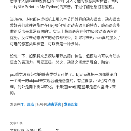
想来不久前Guido说要在python中引入可选的静态类型检查，当时
一片NIMP(Not In My Python)的声音。不过仔细想想很有道理。
当Java、.Net都在虚拟机上引入字节码兼容的动态语言，动态语言
爱好者们就往往陶醉在Helj那句“针对动态语言的特点，静态语言能
做的反击是非常有限的”。实际上静态语言在努力吸收动态语言的
优势。反过来动态语言的动作却很少。如果将来Python真的加入了
可选的静态类型检查，可以算是一种尝试。
设想一下，如果将来是模块用静态接口包住，但模块内可以有动态
语言的表现力。可爱至极。总之，动静之间就是融合、融合。
ps:感觉没有范型的静态类型太可怕了。Bjarne说把一切都继承自
一个统一的object来实现容器是愚蠢的，有点偏激，但也有点道
理。到处是向下类型转化，不知道java们这些年是怎么坚持过来
的。
发表在
IT
、
观点
|
标签有
动态语言
|
发表回复
文章归档
文章归档