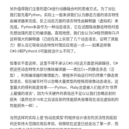
另外值得我们注意的是C#进行动静融合时的思维方式。为了对比
我们首先看Python。实际上一般来讲我们认为静态方面的语言特性
由编译器来完成，反之动态方面的语言特性由解释器（虚拟机）来
完成。Python本身作为一种动态语言，它在试图吸收静态特性时首
先想加强的是它的编译器。直观地想，我们会认为C#既然拥有CLR
这样强大的解释器（已经在其上实现了几个动态语言，证明了其能
力）那么当它吸收动态特性时理应应用这一点――如果这样做
C#3.0和Python3.0可能就没什么不同了。
但事实不是这样，这里不得不承认C#3.0在这方面是另辟蹊径，C#
把这些动态特性大部分推给编译器――类比C++的静态多态（泛
型），利用编译器的推理能力，使程序开始运行时仍然像个静态类
型语言，但在编写时可以忽略大量类型的桎梏而很像动态语言。这
里最大的得利就是效率――Python、Ruby总是被人们批评为“世界
上最慢的语言”，因为今天硬件的表现还不足以让我们忽略反射的
损失（虽然也许10年之后谈反射的性能损失就像现在谈论虚拟机的
性能损失一样）。
当然这样的实际上是“伪动态类型”的程序设计语言的灵活性到底如
何还有待大范围应用后考验，但微软在这里已经走出了第一步，而