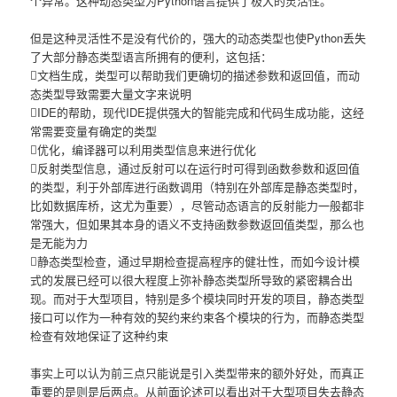
个异常。这种动态类型为Python语言提供了极大的灵活性。
但是这种灵活性不是没有代价的，强大的动态类型也使Python丢失
了大部分静态类型语言所拥有的便利，这包括：
文档生成，类型可以帮助我们更确切的描述参数和返回值，而动
态类型导致需要大量文字来说明
IDE的帮助，现代IDE提供强大的智能完成和代码生成功能，这经
常需要变量有确定的类型
优化，编译器可以利用类型信息来进行优化
反射类型信息，通过反射可以在运行时可得到函数参数和返回值
的类型，利于外部库进行函数调用（特别在外部库是静态类型时，
比如数据库桥，这尤为重要），尽管动态语言的反射能力一般都非
常强大，但如果其本身的语义不支持函数参数返回值类型，那么也
是无能为力
静态类型检查，通过早期检查提高程序的健壮性，而如今设计模
式的发展已经可以很大程度上弥补静态类型所导致的紧密耦合出
现。而对于大型项目，特别是多个模块同时开发的项目，静态类型
接口可以作为一种有效的契约来约束各个模块的行为，而静态类型
检查有效地保证了这种约束
事实上可以认为前三点只能说是引入类型带来的额外好处，而真正
重要的是则是后两点。从前面论述可以看出对于大型项目失去静态