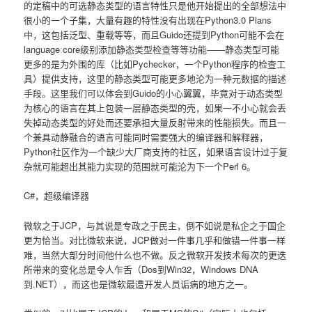
的定稿中的可选静态类型的语言特性只是他开始提出的全部想法中
很小的一个子集，大量有趣的特性没有出现在Python3.0 Plans
中，这包括泛型、重载等等，而且Guido还提到Python可能不会在
language core级别添加静态类型检查等等功能――静态类型可能
更多的是为外围的库（比如Pychecker，一个Python程序的检查工
具）提供支持，这里的静态类型可能更多地沦为一种元数据的描述
手段。这里我们可以体会到Guido的小心翼翼，毕竟对于动态类型
为核心的语言在其上包装一层静态类型的壳，如果一不小心就会丢
失掉动态类型的好处而还要承担大量反射带来的性能损失。而且一
个兼具动静融合的语言可能同时需要强大的编译器和解释器，
Python社区作为一个缺少大厂商支持的社区，如果语言设计过于复
杂就可能超出其能力实现的范围就可能沦为下一个Perl 6。
C#，超级编译器
微软之于JCP，与其说是专政之于民主，倒不如说是私企之于国企
更为恰当。对比微软来说，JCP做对一件事几乎和做错一件事一样
难，当然大部分时间他什么也不做。反之微软开发技术每次的更迭
所带来的变化总是令人乍舌（Dos到Win32，Windows DNA
到.NET），而这也是微软最遭开发人员诟病的地方之一。