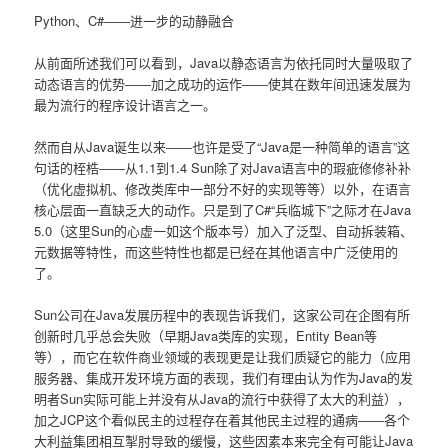
Python、C#――进一步的动静融合
从前面所述我们可以看到，Java以静态语言为依托同时大量吸取了
动态语言的优势――加之成功的运作――使其在数年间迅速发展为
最为流行的程序设计语言之一。
然而自从Java诞生以来――也许是受了“Java是一种简单的语言”这
句话的桎梏――从1.1到1.4 Sun除了对Java语言中的瑕疵修修补补
（优化虚拟机、修改类库中一部分不好的实现等等）以外，在语言
核心层面一直缺乏大的动作。只是到了C#“兵临城下”之际才在Java
5.0（这里Sun的心虚一如这个版本号）加入了泛型、自动拆装箱、
元数据等特性，而这些特性也都是已经在其他语言中广泛使用的
了。
Sun公司在Java发展历程中的表现告诉我们，这家公司在企图有所
创新时几乎总会失败（早期Java类库的实现，Entity Bean等
等），而它在软件商业领域的表现更是让我们质疑它的能力（应用
服务器、集成开发环境方面的表现，我们有理由认为作为Java的发
明者Sun实际可能上并没有从Java的流行中获得了太大的利益），
加之JCP这个看似民主的过程存在着其他民主过程的通病――各个
大利益集团相互掣肘导致的缓慢，这些因素本来完全有可能让Java