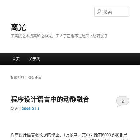
搜
索
离光
于离犹之水揽离和之神光，于人于己也不过是聊以慰藉罢了
主菜单
首页
关于我
跳至主内容区域
跳至副内容区域
标签归档：
动态语言
程序设计语言中的动静融合
2
发表于
2006-01-1
程序设计语言概论课的作业，1万多字，其中可能有8000多我自己