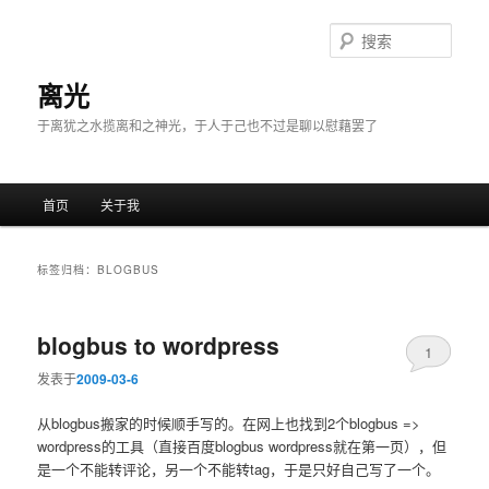
搜
索
离光
于离犹之水揽离和之神光，于人于己也不过是聊以慰藉罢了
主菜单
首页
关于我
跳至主内容区域
跳至副内容区域
标签归档：
BLOGBUS
blogbus to wordpress
1
发表于
2009-03-6
从blogbus搬家的时候顺手写的。在网上也找到2个blogbus =>
wordpress的工具（直接百度blogbus wordpress就在第一页），但
是一个不能转评论，另一个不能转tag，于是只好自己写了一个。