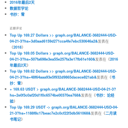
2016年最后2天
数据哲学论
书抄：雪
近期评论
Top Up 169.27 Dollars >> graph.org/BALANCE-3682444-USD-
04-21-3?hs=3d0aad6159d271cca4fe7ebc530646a2&
发表在
《
2018
》
Top Up 169.05 Dollars > graph.org/BALANCE-3682444-USD-
04-21-3?hs=507fa698e3ea55e257fa3e17fb61e160&
发表在《
2016
年最后2天
》
Top Up 169.62 Dollars >> graph.org/BALANCE-3682444-USD-
04-21-3?hs=48f64aaa93e5f932d9865dacece821ab&
发表在《
书
抄：雪
》
+ 169.63 USDT > graph.org/BALANCE-3682444-USD-04-21-3?
hs=2e0f3c0af20d1f0c6574be00370ea768&
发表在《
书抄：论经
验
》
Top Up 169.29 USDT -> graph.org/BALANCE-3682444-USD-04-
21-3?hs=1188f8c17beac7e2c0cf22f3db561068&
发表在《
二月读
书笔记
》