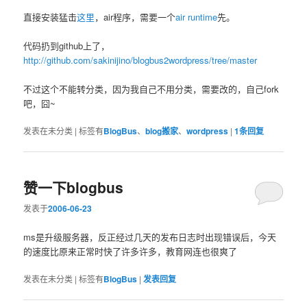
直接安装猛击
这里
，air程序，需要一个
air runtime
先。
代码扔到github上了，
http://github.com/sakinijino/blogbus2wordpress/tree/master
不过这个不能转分类，因为我自己不用分类，需要改的，自己fork
吧，囧~
发表在
未分类
|
标签有
BlogBus
、
blog搬家
、
wordpress
|
1
条回复
赞一下blogbus
发表于
2006-06-23
ms是升级服务器，反正经过几天的发布日志时出现错误后，今天
的速度比原来正常时快了许多许多，教育网连也很爽了
发表在
未分类
|
标签有
BlogBus
|
发表回复