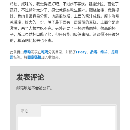
鸡翅，咸味的，我觉得还好吧，不过gf不喜欢。凯撒沙拉，面包丁
还好，不过酱汁太少了，感觉就像在吃生菜叶。碳烧猪排，做得挺
好，骨肉非常容易分离，肉质很软烂，上面的酱汁咸甜。摩卡咖啡
冰激凌，好大的一份，除了最下面有一层薄薄的蛋糕，上面全是冰
激凌，两个人根本吃不完。另外还要了一杯玛格丽特。很高的杯
子，所以虽然杯口蘸了盐，但是只能用吸管来喝。酒调得还是很好
的，和酒吧比起来也不贵。
此条目由
霏昀
发表在
吃喝
分类目录，并贴了
Friday
、
品诺
、
维兰
、
龙顺
园
标签。将
固定链接
加入收藏夹。
发表评论
邮箱地址不会被公开。
评论