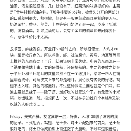
油汤，汤盆很浅很浅，几口就没有了，红菜汤的味道挺好的。主菜
是T骨牛排和奶油杂拌。T股牛排要的6分熟，被骨头分开的两部分
的口感差别很大，都很嫩，但是有一般更细软而且腌制的更入味。
奶油杂拌，香肠、芹菜、土豆等等用奶油?h在一起，吃多了挺腻
的。没有酒单，如果点酒的话，会有个蛮帅的调酒师来问你要什
么。总体性价比不太高。
龙顺园，麻辣香锅。开业打6.8折时去的，所以很便宜，人均才20
块。菜是按斤点的。所以鸡翅、虾、过油腐竹、黄喉、地耳等等网
上推荐的东西各要了半斤。结果证明非常失败。所有的东西混在一
个锅里做熟端上来，要的是微辣，还是挺辣的。主要的失败之处在
于半斤虾和半斤地耳的数量显然不在一个级别上，结果一帮人在锅
里翻着找虾，可每次夹上来的都是地耳。腐竹没有传说的好吃。鸡
翅不太入味，其他的都挺好。不过这种做法主要也就是个口味，味
道主要就是辣了――除了虾，最好吃的就是这个了。有免费的小米
粥。炒饭味道一般。很想再去一次，不过在身边找几个有钱fb又能
吃辣的人好难呀……
Friday，美式西餐。友谊宾馆一层，好贵，人均130创了没钱的我
的记录。三式组合，鸡翅、芝士条、烤土豆配起来的前菜，芝士条
很好吃的；烤土豆做成船型上面还撒了火腿粒，不过味道很普通；