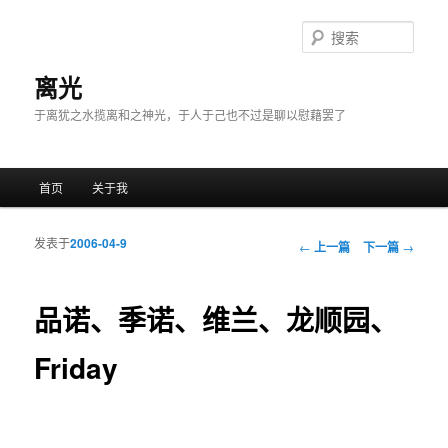
搜
索
离光
于离犹之水揽离和之神光，于人于己也不过是聊以慰藉罢了
主菜单
首页
关于我
跳至主内容区域
跳至副内容区域
发表于
2006-04-9
文章导航
←
上一篇
下一篇
→
品诺、季诺、维兰、龙顺园、
Friday