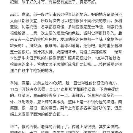
犯懒，隔了好久才写，有些都有点忘了，真是不好。
品诺，意菜。前一段时间未名炒得蛮热的地方。好的地方是菜份不
大而且都很便宜，所以每次去可以吃到很多不同种类的东西。多利
亚饭、利索托饭，名字都很奇怪，多利亚饭是芝士?h饭，利索托饭
很像烩饭……第一次去要的烟熏鸡肉色拉，当时觉得挺好吃的。后
来又去一次要的金枪鱼色拉，发现他家的色拉都一个味（金枪鱼是
罐头的）。凤梨汤，很难喝。薯球和薯角，还行吧，配的番茄酱和
芝士酱很烂。蜜汁猪大排、奶酪瑞蒂卡，两道主菜都偏咸――瑞蒂
卡说是牛肉但是吃的时候像是肠？服务员很过分，1点半开始就收
拾周围的桌子，管他要叉子居然听成我们要结帐……整体感觉是很
适合白领中午吃饭的地方。
季诺，意菜。之前去过2-3次吧，我一直觉得性价比很低的地方。
11点半开始有商务餐，其实11点到那里和服务员说一下也会提供
的。红菜汤，里面的碎肉多了一点。海鲜饭，饭里东西蛮多的――
虾、牡蛎等等，撒上碎的黑橄榄，整体上是一种很奇怪的味道。肉
酱面，很一般很一般的意面。菜单上有很多名字很好听的茶，但是
端上来发现里面泡的都是立顿……
维兰，俄式西餐。老牌的西餐厅了。传说上菜很慢，其实蛮快的。
厨师色拉，土豆、鸡蛋、肉等等拼起来的，还算可以。红彩汤和奶