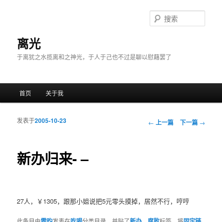
搜
索
离光
于离犹之水揽离和之神光，于人于己也不过是聊以慰藉罢了
主菜单
首页
关于我
跳至主内容区域
跳至副内容区域
发表于
2005-10-23
文章导航
←
上一篇
下一篇
→
新办归来- –
27人，￥1305，跟那小姐说把5元零头摸掉，居然不行，哼哼
此条目由
霏昀
发表在
吃喝
分类目录，并贴了
新办
、
腐败
标签。将
固定链