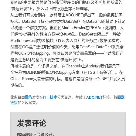
到M$的主要精力总是放在降低程序员的门槛以及不断加强所谓的
“快速开发”上，那么以上的行为全都不难理解。
从上我们可以看到在一定程度上ADO.NET超出了一般的数据访问
技术。DataSet（特别是强类型DataSet）在DataGrid的辅助下就足
以构建一个解决方案。但正如Martin Fowler在PEAA中谈到的，人
们经常批评M$的解决方案中没有对象。DataSet实际上是一种被
Martin Fowler称为表模块（以及表入口）的业务层+数据源模式，
然而在OO被广泛证明价值的今天，想用DataSet+DataGrid来完全
代替OO+O/RMapping，可以认为是可笑而愚蠢的――当然我们还
是要注意M$的精力主要放在“快速开发”上。
值得注意的是一个多月之前，在Channel9上Ander向我们展示了一
个被称为DLINQ的疑似O/RMapping方案（在TSS上有争论）。在
ObjectSpace失去音信的时候，这也许是值得每一个.NET开发人员
期待的。
此条目由
霏昀
发表在
IT
、
技术
分类目录，并贴了
ADO.NET
标签。将
固定
链接
加入收藏夹。
发表评论
邮箱地址不会被公开。