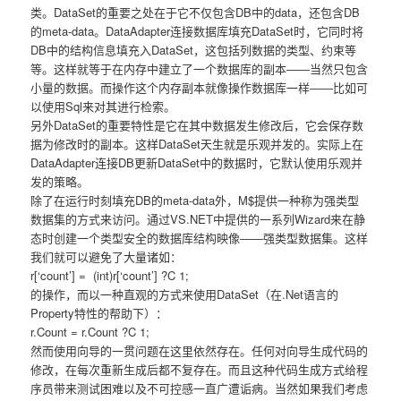
类。DataSet的重要之处在于它不仅包含DB中的data，还包含DB
的meta-data。DataAdapter连接数据库填充DataSet时，它同时将
DB中的结构信息填充入DataSet，这包括列数据的类型、约束等
等。这样就等于在内存中建立了一个数据库的副本――当然只包含
小量的数据。而操作这个内存副本就像操作数据库一样――比如可
以使用Sql来对其进行检索。
另外DataSet的重要特性是它在其中数据发生修改后，它会保存数
据为修改时的副本。这样DataSet天生就是乐观并发的。实际上在
DataAdapter连接DB更新DataSet中的数据时，它默认使用乐观并
发的策略。
除了在运行时刻填充DB的meta-data外，M$提供一种称为强类型
数据集的方式来访问。通过VS.NET中提供的一系列Wizard来在静
态时创建一个类型安全的数据库结构映像――强类型数据集。这样
我们就可以避免了大量诸如：
r[‘count’] = (int)r[‘count’] ?C 1;
的操作，而以一种直观的方式来使用DataSet（在.Net语言的
Property特性的帮助下）：
r.Count = r.Count ?C 1;
然而使用向导的一贯问题在这里依然存在。任何对向导生成代码的
修改，在每次重新生成后都不复存在。而且这种代码生成方式给程
序员带来测试困难以及不可控感一直广遭诟病。当然如果我们考虑