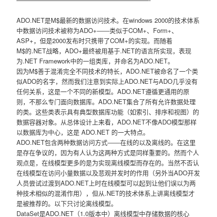
ADO.NET是M$最新的数据访问技术。在windows 2000的技术体系
中数据访问技术被称为ADO+――类似于COM+、Form+、
ASP+，但是2000发布时只携带了COM+的实现。而随着
M$的.NET战略，ADO+最终被用基于.NET的语言所实现，表现
为.NET Framework中的一组类库，并命名为ADO.NET。
因为M$善于混淆完全不同技术的特长，ADO.NET被命名了一个类
似ADO的名字，然而我们注意到实际上ADO.NET与ADO几乎没有
任何关系，这是一个不同的新模型。ADO.NET遵循更通用的原
则，不那么专门面向数据库。ADO.NET集合了所有允许数据处理
的类。这些类表示具有典型数据库功能（如索引、排序和视图）的
数据容器对象。从总体设计上来看，ADO.NET不像ADO模型那样
以数据库为中心，这是 ADO.NET 的一大特点。
ADO.NET包含两种数据访问方式――在线的以及离线的。在这里
是存在争议的，因为有人认为这两种方式是同样重要的。然而个人
观点是，在线模型更多的是为实现离线模型而存在的。当然不否认
在线模型在访问小量数据以及悲观并发时的作用（另外当ADO开发
人员尝试过渡到ADO.NET上时在线模型可以起到让他们误以为两
种技术相似的混淆作用），但从.NET的技术体系上讲离线模型才
是被推荐的。以下只讨论离线模型。
DataSet是ADO.NET（1.0版本中）离线模型中存储数据的核心