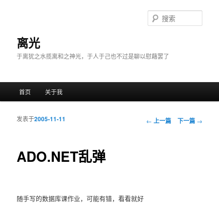
搜
索
离光
于离犹之水揽离和之神光，于人于己也不过是聊以慰藉罢了
主菜单
首页
关于我
跳至主内容区域
跳至副内容区域
发表于
2005-11-11
文章导航
←
上一篇
下一篇
→
ADO.NET乱弹
随手写的数据库课作业，可能有错，看看就好
—————————————————————-