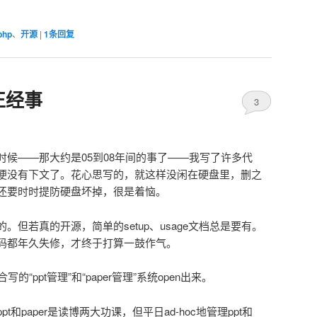
php
、
开源
|
1
条回复
正经事
3
候——那大约是05到08年间的事了——我写了许多代
便没有下文了。花心思写的，就这样没闲在硬盘里，删之
还要时时提防硬盘坏掉，很是着恼。
但若真的开源，简单的setup、usage文档总是要有。
码都年久失修，才终于打算一鼓作气。
“ppt管理”和“paper管理”系统open出来。
和paper是读博两大功课，但平日ad-hoc地管理ppt和