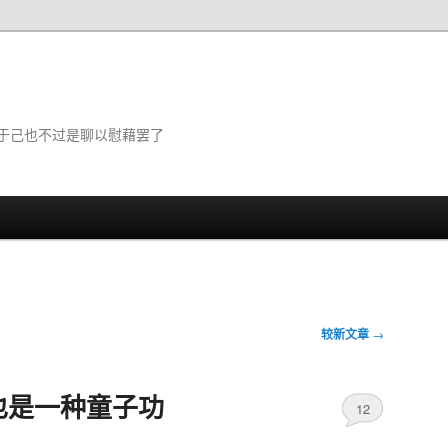
于己也不过是聊以慰藉罢了
较新文章
→
也是一种童子功
12