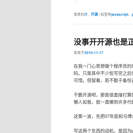
发表在
IT
、
开源
|
标签有
javascript
、
没事开开源也是
发表于
2010-11-17
在我一门心思想做个程序员的时
码。只是其中不少些写完之后
可惜。但留着，若不勤于备份
干脆开源吧，那是很直接打算的。
懒人如我，就一直懒到许多代
这第一波，先把07年底和马博合写的
写这两个东西的动机，是因为ppt