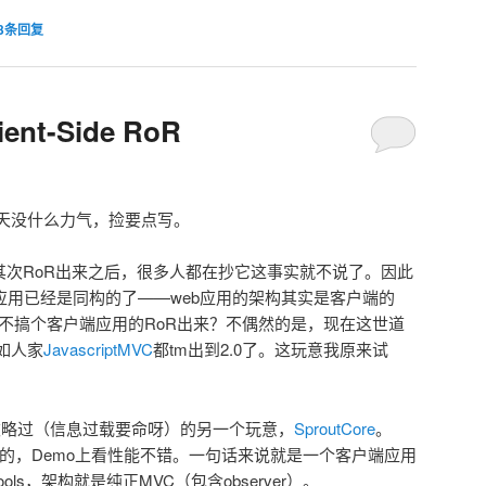
3
条回复
ient-Side RoR
天没什么力气，捡要点写。
s fan。其次RoR出来之后，很多人都在抄它这事实就不说了。因此
应用已经是同构的了——web应用的架构其实是客户端的
啥不搞个客户端应用的RoR出来？不偶然的是，现在这世道
如人家
JavascriptMVC
都tm出到2.0了。这玩意我原来试
s被略过（信息过载要命呀）的另一个玩意，
SproutCore
。
源出来的，Demo上看性能不错。一句话来说就是一个客户端应用
ng tools，架构就是纯正MVC（包含observer）。