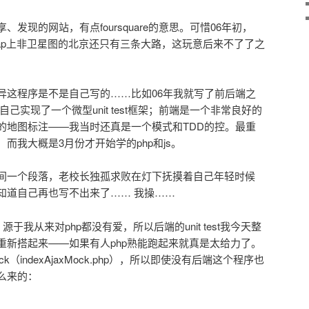
发现的网站，有点foursquare的意思。可惜06年初，
le map上非卫星图的北京还只有三条大路，这玩意后来不了了之
异这程序是不是自己写的……比如06年我就写了前后端之
自己实现了一个微型unit test框架；前端是一个非常良好的
的地图标注——我当时还真是一个模式和TDD的控。最重
而我大概是3月份才开始学的php和js。
间一个段落，老校长独孤求败在灯下抚摸着自己年轻时候
知道自己再也写不出来了…… 我操……
。源于我从来对php都没有爱，所以后端的unit test我今天整
重新搭起来——如果有人php熟能跑起来就真是太给力了。
k（indexAjaxMock.php），所以即使没有后端这个程序也
么来的：