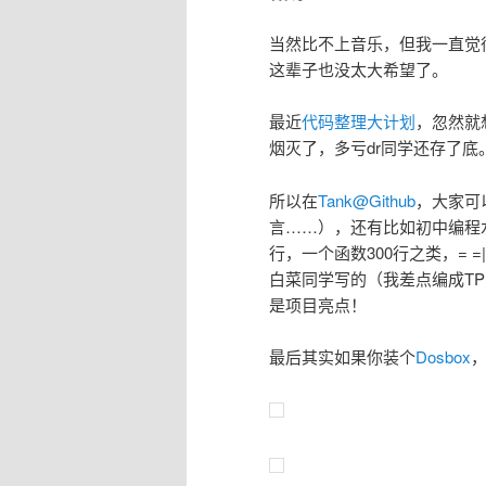
当然比不上音乐，但我一直觉
这辈子也没太大希望了。
最近
代码整理大计划
，忽然就
烟灭了，多亏dr同学还存了底
所以在
Tank@Github
，大家可以
言……），还有比如初中编程水
行，一个函数300行之类，= =|
白菜同学写的（我差点编成T
是项目亮点！
最后其实如果你装个
Dosbox