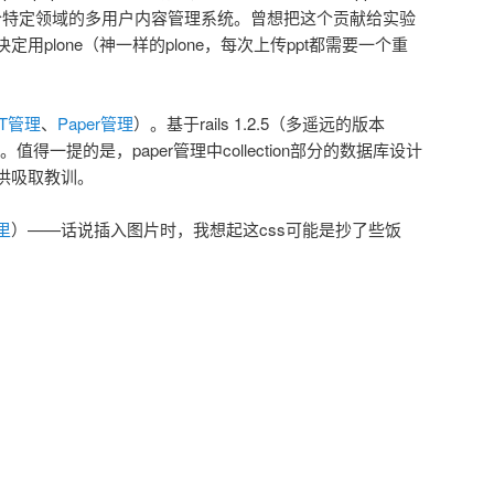
两个特定领域的多用户内容管理系统。曾想把这个贡献给实验
用plone（神一样的plone，每次上传ppt都需要一个重
PT管理
、
Paper管理
）。基于rails 1.2.5（多遥远的版本
值得一提的是，paper管理中collection部分的数据库设计
供吸取教训。
里
）——话说插入图片时，我想起这css可能是抄了些饭