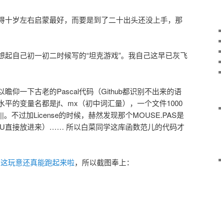
得十岁左右启蒙最好，而要是到了二十出头还没上手，那
想起自己初一初二时候写的“坦克游戏”。我自己这早已灰飞
。
瞻仰一下古老的Pascal代码（Github都识别不出来的语
平的变量名都是jf、mx（初中词汇量），一个文件1000
||。不过加License的时候，赫然发现那个MOUSE.PAS是
PU直接放进来）…… 所以白菜同学这库函数范儿的代码才
，
这玩意还真能跑起来啦
，所以截图奉上：