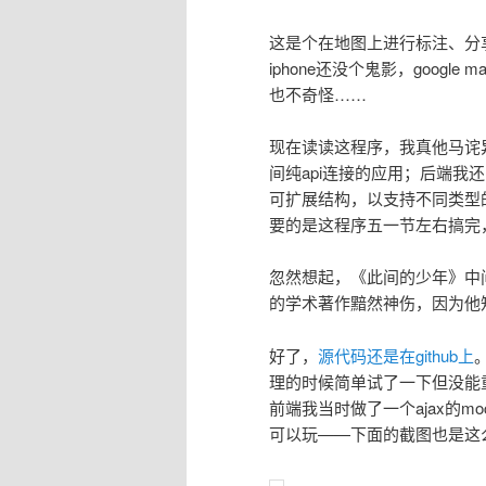
这是个在地图上进行标注、分享、
iphone还没个鬼影，goog
也不奇怪……
现在读读这程序，我真他马诧
间纯api连接的应用；后端我还
可扩展结构，以支持不同类型
要的是这程序五一节左右搞完，
忽然想起，《此间的少年》中
的学术著作黯然神伤，因为他
好了，
源代码还是在github上
理的时候简单试了一下但没能
前端我当时做了一个ajax的moc
可以玩——下面的截图也是这