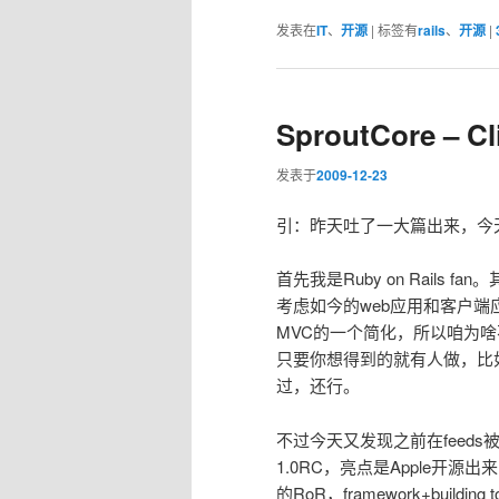
发表在
IT
、
开源
|
标签有
rails
、
开源
|
SproutCore – Cl
发表于
2009-12-23
引：昨天吐了一大篇出来，今
首先我是Ruby on Rail
考虑如今的web应用和客户端
MVC的一个简化，所以咱为
只要你想得到的就有人做，比
过，还行。
不过今天又发现之前在feed
1.0RC，亮点是Apple开
的RoR，framework+buildi