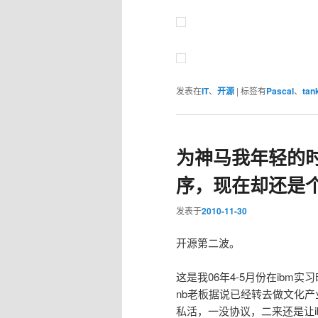
发表在
IT
、
开源
|
标签有
Pascal
、
tan
为神马我年轻的
序，现在却还是
发表于
2010-11-30
开源第二波。
这是我06年4-5月份在ib
nb老板据说已经转去做文化
私活，一没协议，二来还是让i