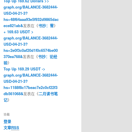
Top Up 169.62 Dollars >>
graph.org/BALANCE-3682444-
USD-04-21-3?
hs=48f64aaa93e5f932d9865dac
ece821ab&
发表在《
书抄：雪
》
+ 169.63 USDT >
graph.org/BALANCE-3682444-
USD-04-21-3?
hs=2e0f3c0af20d1f0c6574be00
370ea768&
发表在《
书抄：论经
验
》
Top Up 169.29 USDT ->
graph.org/BALANCE-3682444-
USD-04-21-3?
hs=1188f8c17beac7e2c0cf22f3
db561068&
发表在《
二月读书笔
记
》
功能
登录
文章
RSS