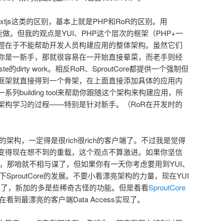
I、Extjs这类的区别，基本上就是PHP和RoR的区别。用
I完全能做。但我的观点是YUI、PHP这个层次的框架（PHP+一
题在于不能帮助开发人员构建应用的整体架构。虽然它们
你是一新手，那就很容易在一开始直接晕菜，而老手则经
e的dirty work。相反RoR、SproutCore都提供一个强制但
框架就直接得到一个骨架，在上面直接添加具体的应用内
building tool来帮助你跟随这个架构来构建应用，所
架构学习的过程——特别是针对新手。（RoR在开发时的
架构，一定得是很rich很rich的客户端了。不过我是觉得
变得现在想不到的重载，这个观点不算激进。如果你坚信
完事了，那咱就不相与谋了，但如果你有一天你考虑要用到YUI、
下SproutCore的发展。不要小看漂亮架构的力量，现在YUI
绝了，新加的多是些稀奇古怪的功能。但是看看
SproutCore
看到最漂亮的客户端Data Access实现了。