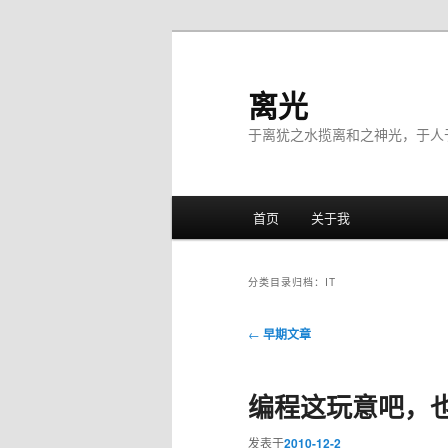
离光
于离犹之水揽离和之神光，于人
主菜单
首页
关于我
跳至主内容区域
跳至副内容区域
分类目录归档：
IT
文章导航
←
早期文章
编程这玩意吧，
发表于
2010-12-2