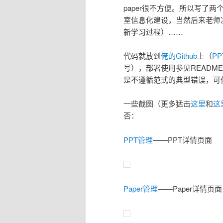
paper很不方便。所以写了
室信息化建设，当然后来老师决定
新学习过程）……
代码就放到
俺的Github
上（
P
号），部署使用参见README。
是不遵循范式的典型错误，可
一些截图（更多猛击
这里
和
这
否：
PPT管理
——PPT详情页面
Paper管理
——Paper详情页面