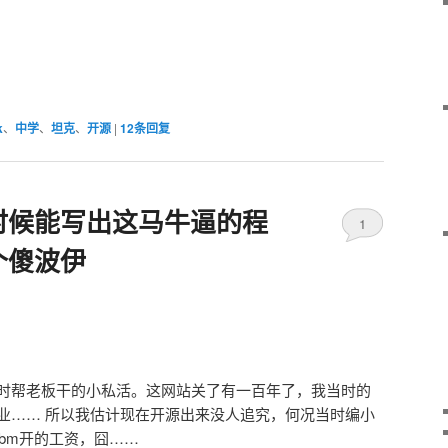
k
、
中学
、
坦克
、
开源
|
12
条回复
时候能写出这马牛逼的程
1
个傻波伊
m实习时帮老板干的小私活。这网站关了有一百年了，我当时的
产业…… 所以我估计现在开源出来没人追究，何况当时编小
bm开的工资，囧……