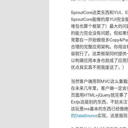
SproutCore这类东西和YU
SproutCore能做的是YU
堆包也算个框架了）最大的问
的能力完全没有问题，但如果
常要在一开始做很多Copy&Past
合理的完整应用架构。你用这
容就行了。这类框架同时提供一系列
以构建应用本身也就成了应用
优点其实真不用我废话了。）
当然客户端用到MVC这么重载的
在未来几年里，客户端一定会
页面用HTML+jQuery就
Extjs这级别的东西，不妨关注
这玩意ms基本的东西已经做
的DataSource
实现，这是我现在