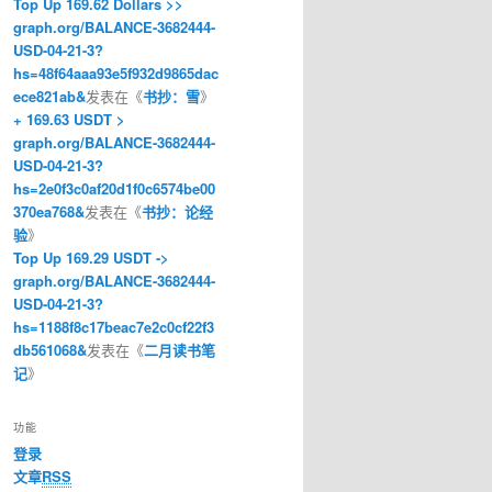
Top Up 169.62 Dollars >>
graph.org/BALANCE-3682444-
USD-04-21-3?
hs=48f64aaa93e5f932d9865dac
ece821ab&
发表在《
书抄：雪
》
+ 169.63 USDT >
graph.org/BALANCE-3682444-
USD-04-21-3?
hs=2e0f3c0af20d1f0c6574be00
370ea768&
发表在《
书抄：论经
验
》
Top Up 169.29 USDT ->
graph.org/BALANCE-3682444-
USD-04-21-3?
hs=1188f8c17beac7e2c0cf22f3
db561068&
发表在《
二月读书笔
记
》
功能
登录
文章
RSS