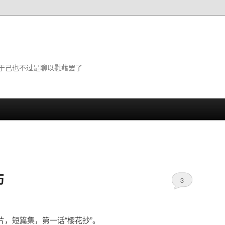
于己也不过是聊以慰藉罢了
伤
3
片，短篇集，第一话“樱花抄”。