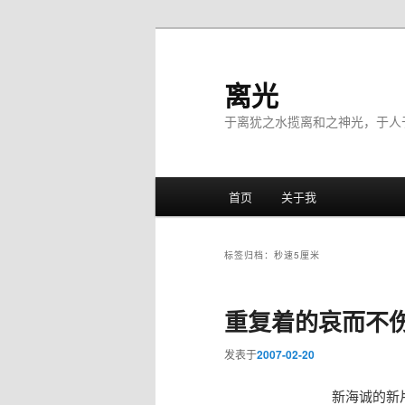
离光
于离犹之水揽离和之神光，于人
主菜单
首页
关于我
跳至主内容区域
跳至副内容区域
标签归档：
秒速5厘米
重复着的哀而不
发表于
2007-02-20
新海诚的新