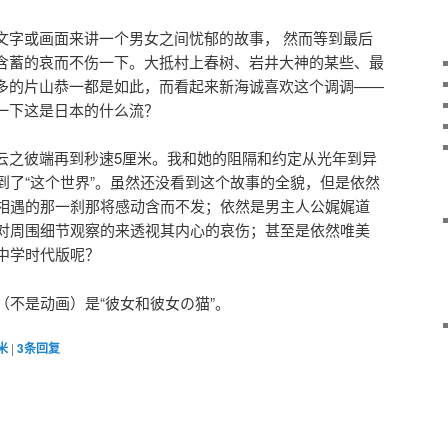
文字或画面来讲一个男女之间忧郁的故事， 然而等到最后
含蓄的哀而不伤一下。大抵村上春树、岩井大神的某些、最
多的片山恭一都是如此，而看起来新海诚喜欢这个调调——
一下这是日本的什么流？
云之彼端再到秒速5厘米。我和她的阻隔和约定从光年到异
到了“这个世界”。虽然还没看到这个故事的全貌，但是依然
相遇的那一刹那将感动含而不发；依然是男主人公娓娓道
对周围细节观察的来透视其内心的哀伤；甚至是依然唯美
中学时代版呢？
（不是动画）是“彼女和彼女の猫”。
米
|
3
条回复