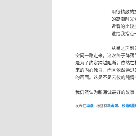
用很精致的
的高潮时又
近看的比较
谁给我指点
从星之声到
空间一路走来，这次终于降落
是为了约定跨越阻断；依然在
来的内心独白，而且依然通过
的画面。这是不是云彼的纯情
我仍然认为新海诚最好的故事
发表在
动漫
|
标签有
新海诚
、
秒速5厘